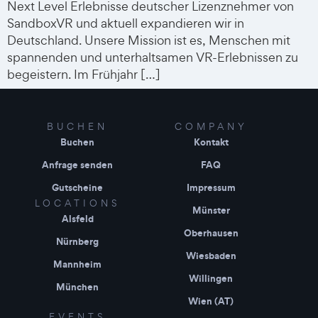
Next Level Erlebnisse deutscher Lizenznehmer von
SandboxVR und aktuell expandieren wir in
Deutschland. Unsere Mission ist es, Menschen mit
spannenden und unterhaltsamen VR-Erlebnissen zu
begeistern. Im Frühjahr […]
BUCHEN
COMPANY
Buchen
Kontakt
Anfrage senden
FAQ
Gutscheine
Impressum
LOCATIONS
Münster
Alsfeld
Oberhausen
Nürnberg
Wiesbaden
Mannheim
Willingen
München
Wien (AT)
EVENTS