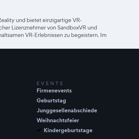
lity und bietet einzigartige VR-
eutscher Lizenznehmer von SandboxVR und
haltsamen VR-Erlebnissen zu begeistern. Im
EVENTS
Firmenevents
Geburtstag
Junggesellenabschiede
Weihnachtsfeier
Kindergeburtstage