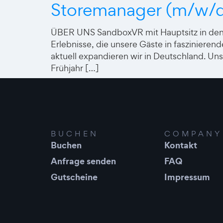
Storemanager (m/w/
ÜBER UNS SandboxVR mit Hauptsitz in den U
Erlebnisse, die unsere Gäste in fasziniere
aktuell expandieren wir in Deutschland. U
Frühjahr […]
BUCHEN
COMPANY
Buchen
Kontakt
Anfrage senden
FAQ
Gutscheine
Impressum