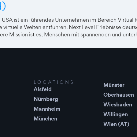
d)
SA ist ein führendes Unternehmen im Bereich Virtual Rea
nde virtuelle Welten entführen. Next Level Erlebnisse d
nsere Mission ist es, Menschen mit spannenden und unter
LOCATIONS
Münster
Alsfeld
Oberhausen
Nürnberg
Wiesbaden
Mannheim
Willingen
München
Wien (AT)