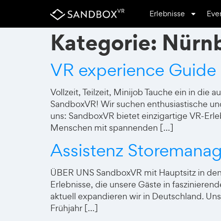
Erlebnisse
Eve
Kategorie:
Nürn
VR experience Guide
Vollzeit, Teilzeit, Minijob Tauche ein in di
SandboxVR! Wir suchen enthusiastische und
uns: SandboxVR bietet einzigartige VR-Erleb
Menschen mit spannenden […]
Assistenz Storemana
ÜBER UNS SandboxVR mit Hauptsitz in den U
Erlebnisse, die unsere Gäste in fasziniere
aktuell expandieren wir in Deutschland. U
Frühjahr […]