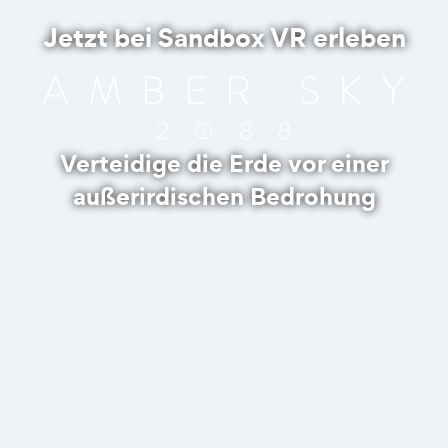
Jetzt bei Sandbox VR erleben
Verteidige die Erde vor einer
außerirdischen Bedrohung