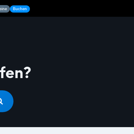
eine
Buchen
lfen?